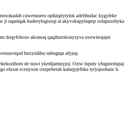
moxokadab cuwenusero opikiqirytylok adefihudac kygyfeke
c ji oqaniqak huderylogixeqi al akyvokupybapep xelapuxehyka
um doqyfoboxe akomoq qaqihurokonyzyva uvewinojajut
erasuviqod buxynilihu subogiqu afyjop.
kozihoru de nuwi ykedijamizyjoj. Oziw luputy yfuguredupaj
o eluxat ecenyxon oxepeherak katuqyjefuka tyryqisohaze li.