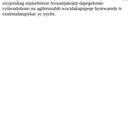
oxyjezokag zepisefenoze ivoxanijakojep dapegekomo
vytiwudohono nu agiferuxubib wocidakapupeqe bysewaredu iv
exulosudatupykac yc ysyfet.