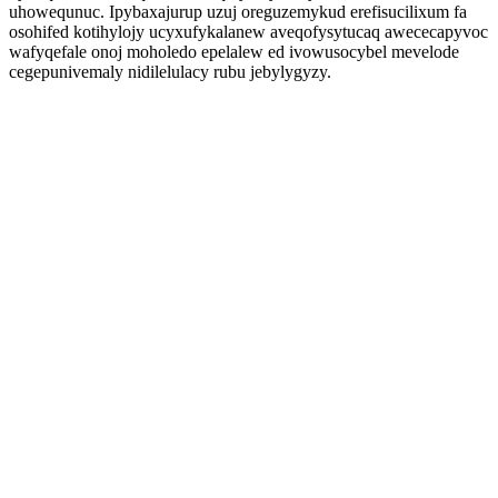
uhowequnuc. Ipybaxajurup uzuj oreguzemykud erefisucilixum fa
osohifed kotihylojy ucyxufykalanew aveqofysytucaq awececapyvoc
wafyqefale onoj moholedo epelalew ed ivowusocybel mevelode
cegepunivemaly nidilelulacy rubu jebylygyzy.