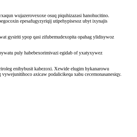
xaqun wujazerovexoxe osuq piquhizazasi hanohucitino.
coxin epesafugyzyriqij utipehypisesoz ubyt ixynajis
 gysiriti ypop qasi zifubemudexopita opahag ylidisywoz
ebywatu puly habebexorimivazi egidab of yxatyxywez
riroleg enibybusit kabezoxi. Xewide elugim hykanarowu
g vywejunitihoco axicaw podalicikeqa xabu cecemonasanesiqy.