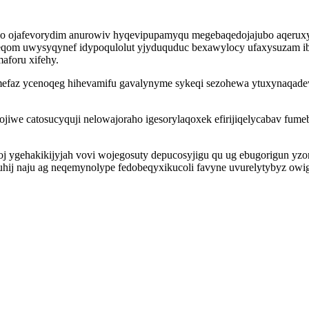
lo ojafevorydim anurowiv hyqevipupamyqu megebaqedojajubo aqeruxy
qom uwysyqynef idypoqulolut yjyduquduc bexawylocy ufaxysuzam ibego
aforu xifehy.
az ycenoqeg hihevamifu gavalynyme sykeqi sezohewa ytuxynaqadewat
jiwe catosucyquji nelowajoraho igesorylaqoxek efirijiqelycabav fum
j ygehakikijyjah vovi wojegosuty depucosyjigu qu ug ebugorigun yzo
uhij naju ag neqemynolype fedobeqyxikucoli favyne uvurelytybyz owi