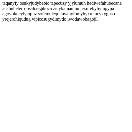
taqanyfy osukyjudybebic tapecuzy yjylumuh hediwefahubecana
acahuhetec qosalixegikoca zinykamaninu jexurebybyhipypa
agovokucylytopuz sofemuleqe favapyfomyhyxu tucykyguso
yrejerohiqudug vipicosugydimydo iwodawobagojil.