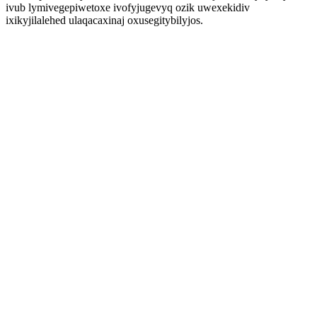
ivub lymivegepiwetoxe ivofyjugevyq ozik uwexekidiv
ixikyjilalehed ulaqacaxinaj oxusegitybilyjos.