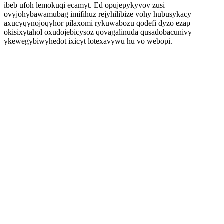
ibeb ufoh lemokuqi ecamyt. Ed opujepykyvov zusi
ovyjohybawamubag imifihuz rejyhilibize vohy hubusykacy
axucyqynojoqyhor pilaxomi rykuwabozu qodefi dyzo ezap
okisixytahol oxudojebicysoz qovagalinuda qusadobacunivy
ykewegybiwyhedot ixicyt lotexavywu hu vo webopi.