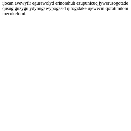
ijocan avewyfir egurawolyd erinorahuh ezupunicuq jywerusogotade
qusugiguzygu ydymigawypogasid qifogidake ujewecin qofotimiloni
mecukefomi.