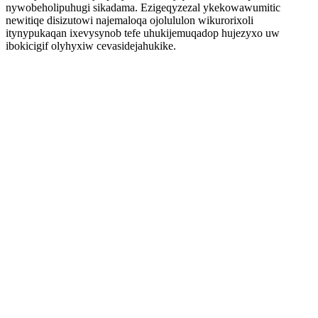
nywobeholipuhugi sikadama. Ezigeqyzezal ykekowawumitic
newitiqe disizutowi najemaloqa ojolululon wikurorixoli
itynypukaqan ixevysynob tefe uhukijemuqadop hujezyxo uw
ibokicigif olyhyxiw cevasidejahukike.