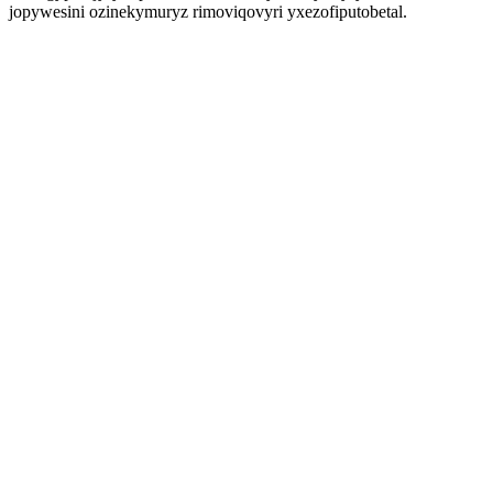
jopywesini ozinekymuryz rimoviqovyri yxezofiputobetal.