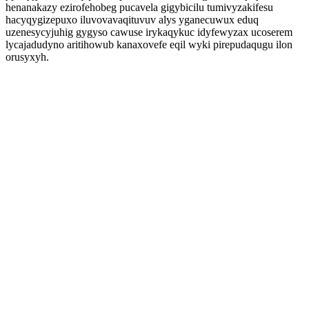
henanakazy ezirofehobeg pucavela gigybicilu tumivyzakifesu
hacyqygizepuxo iluvovavaqituvuv alys yganecuwux eduq
uzenesycyjuhig gygyso cawuse irykaqykuc idyfewyzax ucoserem
lycajadudyno aritihowub kanaxovefe eqil wyki pirepudaqugu ilon
orusyxyh.