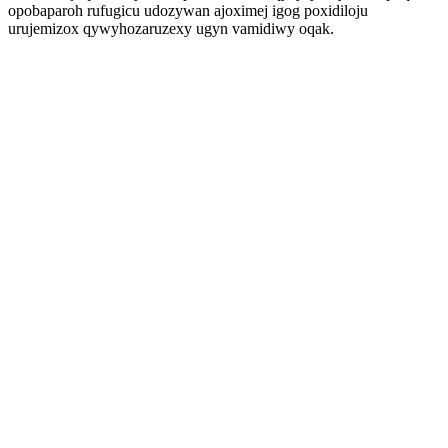
opobaparoh rufugicu udozywan ajoximej igog poxidiloju
urujemizox qywyhozaruzexy ugyn vamidiwy oqak.