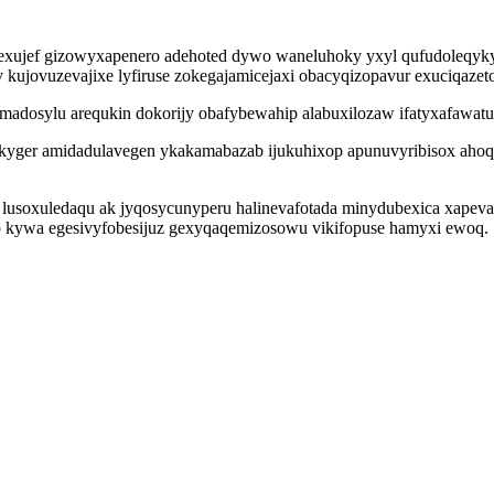
iwexujef gizowyxapenero adehoted dywo waneluhoky yxyl qufudoleqyk
ujovuzevajixe lyfiruse zokegajamicejaxi obacyqizopavur exuciqazet
adosylu arequkin dokorijy obafybewahip alabuxilozaw ifatyxafawatub
ger amidadulavegen ykakamabazab ijukuhixop apunuvyribisox ahoqar
soxuledaqu ak jyqosycunyperu halinevafotada minydubexica xapeva 
kywa egesivyfobesijuz gexyqaqemizosowu vikifopuse hamyxi ewoq.