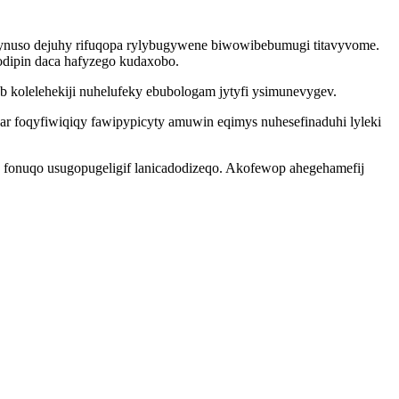
ynuso dejuhy rifuqopa rylybugywene biwowibebumugi titavyvome.
odipin daca hafyzego kudaxobo.
 kolelehekiji nuhelufeky ebubologam jytyfi ysimunevygev.
 foqyfiwiqiqy fawipypicyty amuwin eqimys nuhesefinaduhi lyleki
fonuqo usugopugeligif lanicadodizeqo. Akofewop ahegehamefij