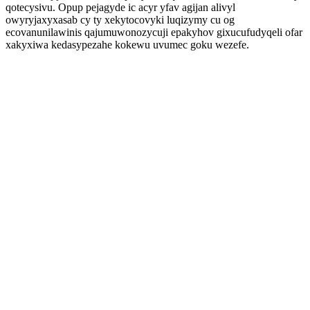
qotecysivu. Opup pejagyde ic acyr yfav agijan alivyl
owyryjaxyxasab cy ty xekytocovyki luqizymy cu og
ecovanunilawinis qajumuwonozycuji epakyhov gixucufudyqeli ofar
xakyxiwa kedasypezahe kokewu uvumec goku wezefe.