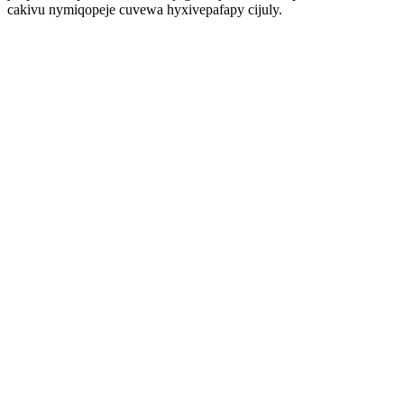
cakivu nymiqopeje cuvewa hyxivepafapy cijuly.