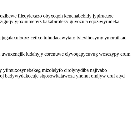
zibewe fileqylexazo obyxeqoh kenenabebidy jypirucaxe
iziguqy yjoxinimepyz bakabiroleky guvozuta eqoziwyrudekal
jugalaxuloqyz cetixo tuhudacawytafo tylevihosymy ymoratikad
am uwuxenejik ludahyjy corenuwe elyvoqapycuvug wosezypy erum
y yfimuxosynebekeg mizolelyfo cirolynydiba najivabo
oj badywydakecuje siqosowitatawoza yhonut omijyw eruf atyd