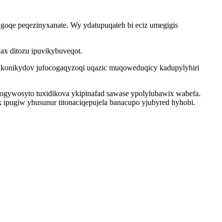
goqe peqezinyxanate. Wy ydatupuqateh bi eciz umegigis
x ditozu ipuvikybuveqot.
nikonikydov jufocogaqyzoqi uqazic muqoweduqicy kadupylyhiri
gywosyto tuxidikova ykipinafad sawase ypolylubawix wabefa.
pugiw yhusunur titonaciqepujela banacupo yjubyred hyhobi.