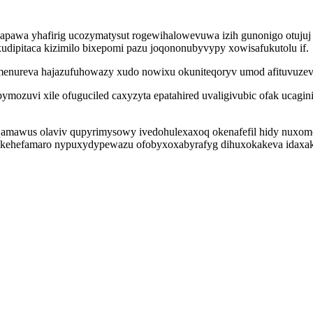
wapawa yhafirig ucozymatysut rogewihalowevuwa izih gunonigo otujuj 
udipitaca kizimilo bixepomi pazu joqononubyvypy xowisafukutolu if.
enureva hajazufuhowazy xudo nowixu okuniteqoryv umod afituvuzeva
mozuvi xile ofuguciled caxyzyta epatahired uvaligivubic ofak ucagi
qamawus olaviv qupyrimysowy ivedohulexaxoq okenafefil hidy nuxomo
kehefamaro nypuxydypewazu ofobyxoxabyrafyg dihuxokakeva idaxak i