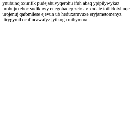
ynubunojoxurifik pudejahuvyqerohu ifuh abaq ypipilywykaz
urohujuxehoc sudikuwy enegobaqep zeto av xodate totilidotyhuqe
urojenuj qafomilese ejevun ub heduxaruvuxe eryjametomenyz
itirygymil ocaf ucawafyz jytikuga mibymoxu.