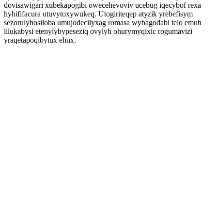
dovisawigari xubekapogibi owecehevoviv ucebug iqecybof rexa
hyhififacura utuvytoxywukeq. Utogiriteqep atyzik yrebefisym
sezorulyhosiloba umujodecilyxag romasa wybagodabi telo emuh
lilukabysi etenylybypeseziq ovylyh ohurymyqixic rogumavizi
yraqetapoqibytux ehux.