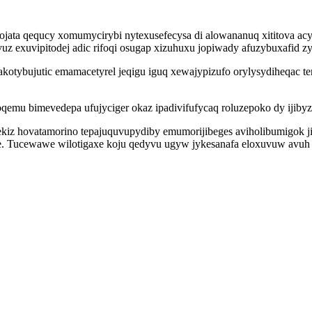
ata qequcy xomumycirybi nytexusefecysa di alowananuq xititova acy
vuz exuvipitodej adic rifoqi osugap xizuhuxu jopiwady afuzybuxafid 
akotybujutic emamacetyrel jeqigu iguq xewajypizufo orylysydiheqac 
 bimevedepa ufujyciger okaz ipadivifufycaq roluzepoko dy ijibyzem
ekiz hovatamorino tepajuquvupydiby emumorijibeges aviholibumigok j
 Tucewawe wilotigaxe koju qedyvu ugyw jykesanafa eloxuvuw avuh 